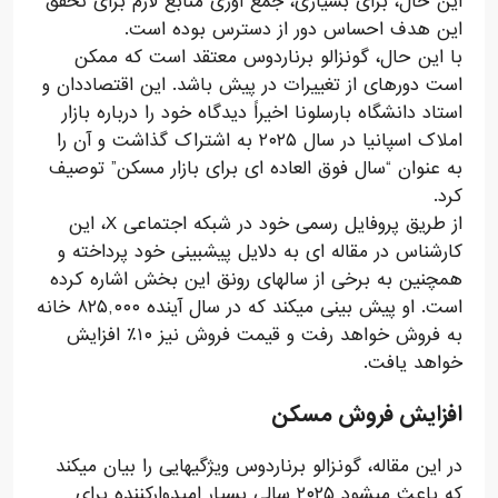
این حال، برای بسیاری، جمع آوری منابع لازم برای تحقق
این هدف احساس دور از دسترس بوده است.
با این حال، گونزالو برناردوس معتقد است که ممکن
است دورهای از تغییرات در پیش باشد. این اقتصاددان و
استاد دانشگاه بارسلونا اخیراً دیدگاه خود را درباره بازار
املاک اسپانیا در سال ۲۰۲۵ به اشتراک گذاشت و آن را
به عنوان “سال فوق العاده ای برای بازار مسکن” توصیف
کرد.
از طریق پروفایل رسمی خود در شبکه اجتماعی X، این
کارشناس در مقاله ای به دلایل پیشبینی خود پرداخته و
همچنین به برخی از سالهای رونق این بخش اشاره کرده
است. او پیش بینی میکند که در سال آینده ۸۲۵,۰۰۰ خانه
به فروش خواهد رفت و قیمت فروش نیز ۱۰٪ افزایش
خواهد یافت.
افزایش فروش مسکن
در این مقاله، گونزالو برناردوس ویژگیهایی را بیان میکند
که باعث میشود ۲۰۲۵ سالی بسیار امیدوارکننده برای