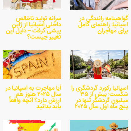
گواهینامه رانندگی در
سرانه تولید ناخالص
اسپانیا: راهنمای کامل
داخلی اسپانیا از ژاپن
برای مهاجران
پیشی گرفت – دلیل این
تغییر چیست؟
اسپانیا رکورد گردشگری را
آیا مهاجرت به اسپانیا در
شکست: بیش از ۳۵
سال ۲۰۲۵ هنوز هم
میلیون گردشگر تنها در
ارزش دارد؟ آنچه واقعاً
پنج ماه اول سال ۲۰۲۵
باید بدانید