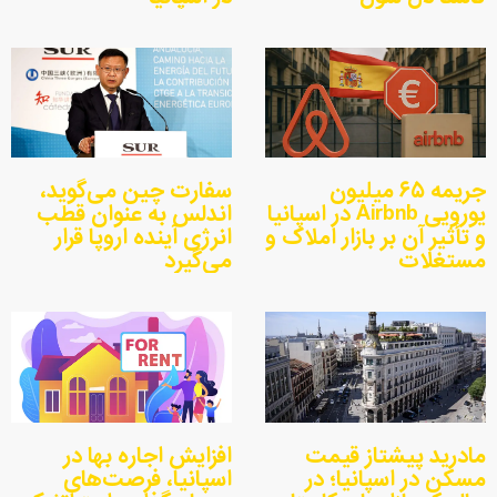
جریمه ۶۵ میلیون
سفارت چین می‌گوید،
یورویی Airbnb در اسپانیا
اندلس به عنوان قطب
و تأثیر آن بر بازار املاک و
انرژی آینده اروپا قرار
مستغلات
می‌گیرد
مادرید پیشتاز قیمت
افزایش اجاره بها در
مسکن در اسپانیا؛ در
اسپانیا، فرصت‌های