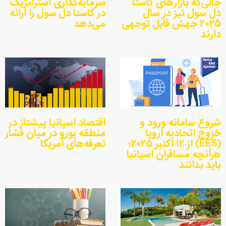
حالی‌که بازارهای کاستا
سرمایه‌گذاری استراتژیک
دل سول نیز در سال
در کاستا دل سول را ارائه
۲۰۲۵ جهش قابل توجهی
می‌دهد
دارند
شروع سامانه ورود و
اقتصاد اسپانیا پیشتاز در
خروج اتحادیه اروپا
منطقه یورو در میان فشار
(EES) از ۱۲ اکتبر ۲۰۲۵؛
تعرفه‌های آمریکا
هرآنچه مسافران اسپانیا
باید بدانند