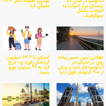
آندلوسیا در میان ده
بهترین اقتصاد سال ۲۰۲۴
روستای برتر اسپانیا به
معرفی کرد
انتخاب نشنال
جئوگرافیک
طولانی ترین مسیر پیاده
اسپانیا با ۷۳.۹ میلیون
روی در اسپانیا در
گردشگر رکورد زد؛ خرج
آندلوسیا قرار دارد و بیش
کرد به ۹۹ میلیارد یورو
از ۹۰۰ کیلومتر طول دارد
رسید.