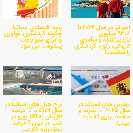
اسپانیا در سال ۲۰۲۴ با
رشد اقتصادی اسپانیا:
۹۳.۸ میلیون
چگونه گردشگری، نوآوری
بازدیدکننده و درآمدی
و انرژی سبز باعث
تاریخی، رکورد گردشگری
پیشرفت می شود
را شکست!
بهترین های اسپانیا در
نرخ هتل های اسپانیا در
سال ۲۰۲۵، ۱۰ تجربه و
سال 2024 با 13 درصد
مقصد برتری که باید
افزایش به 120 یورو در
ببینید
شب در میان 5 درصد
رونق رزرو خارجی