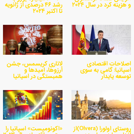
و هزینه کرد در سال ۲۰۲۴
رشد ۴۶ درصدی از ژانویه
تا اکتبر ۲۰۲۴
اصلاحات اقتصادی
لاتاری کریسمس، جشن
اسپانیا: گامی به سوی
آرزوها، امیدها و
توسعه پایدار
همبستگی در اسپانیا
روستای اولورا (Olvera)از
«اکونومیست» اسپانیا را