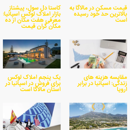
قیمت مسکن در مالاگا به
کاستا دل سول، پیشتاز
بالاترین حد خود رسیده
بازار املاک لوکس اسپانیا:
است
معرفی هفت مکان از ده
مکان گران قیمت
مقایسه هزینه های
یک پنجم املاک لوکس
زندگی: اسپانیا در برابر
برای فروش در اسپانیا در
اروپا
استان مالاگا است