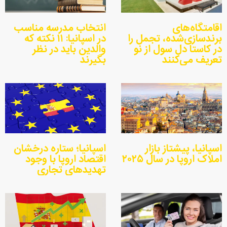
اقامتگاه‌های
انتخاب مدرسه مناسب
برندسازی‌شده، تجمل را
در اسپانیا: ۱۱ نکته که
در کاستا دل سول از نو
والدین باید در نظر
تعریف می‌کنند
بگیرند
اسپانیا، پیشتاز بازار
اسپانیا؛ ستاره درخشان
املاک اروپا در سال ۲۰۲۵
اقتصاد اروپا با وجود
تهدیدهای تجاری