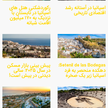
اسپانیا در آستانه رشد
رکوردشکنی هتل های
اقتصادی تاریخی
اسپانیا در تابستان با
نزدیک به ۱۷۰ میلیون
اقامت شبانه
Setenil de las Bodegas:
پیش بینی بازار مسکن
دهکده منحصر به فرد
در سال ۲۰۲۵: سالی
اسپانیا زیر یک صخره
دیدنی در پیش است!